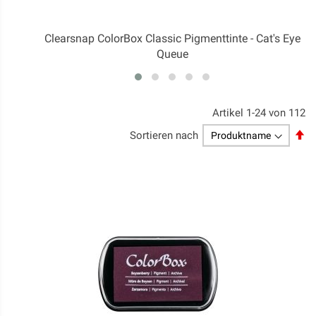
Clearsnap ColorBox Classic Pigmenttinte - Cat's Eye
Queue
Artikel
1
-
24
von
112
Ab
Sortieren nach
so