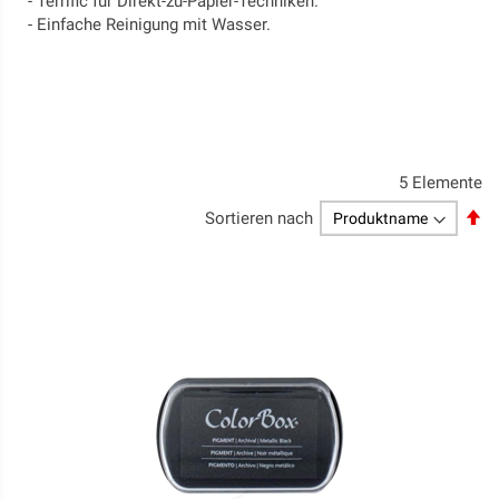
- Terrific für Direkt-zu-Papier-Techniken.
- Einfache Reinigung mit Wasser.
5
Elemente
Ab
Sortieren nach
so