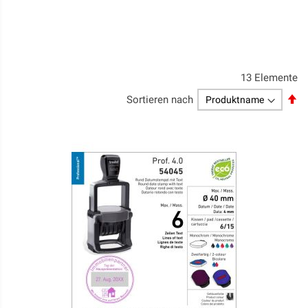
13
Elemente
Ab
Sortieren nach
so