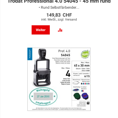
Trodat Professional 4.0 54045 - 45 mm rund
• Rund Selbstfärbender...
149,83 CHF
inkl. MwSt., zzgl.
Versand
ZUR
Weiter
VERGLEICHSLISTE
HINZUFÜGEN