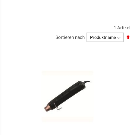
1
Artikel
Ab
Sortieren nach
so