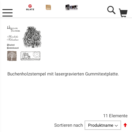
M
Search
Buchenholzstempel mit lasergravierten Gummitextplatte.
11
Elemente
Ab
Sortieren nach
so