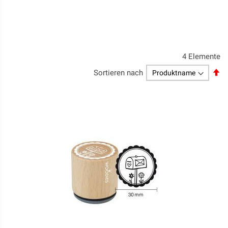
4
Elemente
Ab
Sortieren nach
so