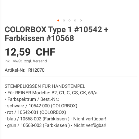
COLORBOX Type 1 #10542 +
Zum
Anfang
Farbkissen #10568
der
Bildgalerie
12,59 CHF
springen
inkl. MwSt., zzgl.
Versand
Artikel-Nr.
RH2070
STEMPELKISSEN FÜR HANDSTEMPEL
• Für REINER Modelle: B2, C1, C, CS, CK, 69/a
• Farbspektrum / Best.-Nr.:
- schwarz / 10542-000 (COLORBOX)
- rot / 10542-001 (COLORBOX)
- blau / 10568-002 (Farbkissen ) - Nicht verfügbar!
- grün / 10568-003 (Farbkissen ) - Nicht verfügbar!