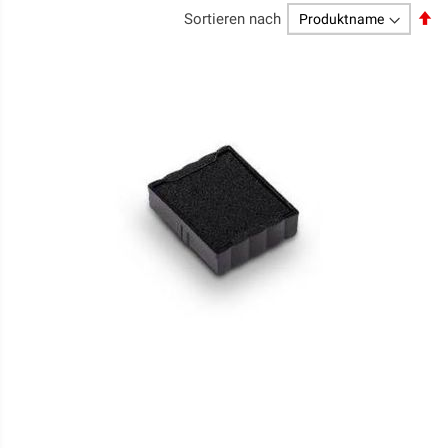
Ab
Sortieren nach
so