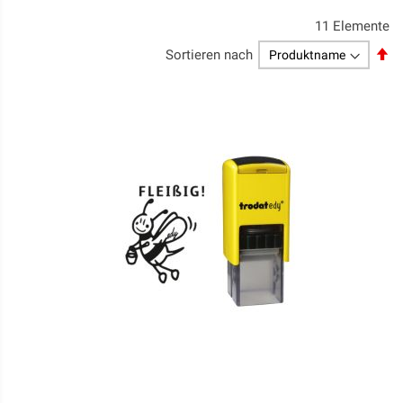
11
Elemente
Ab
Sortieren nach
so