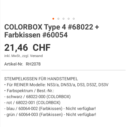
COLORBOX Type 4 #68022 +
Zum
Anfang
Farbkissen #60054
der
Bildgalerie
21,46 CHF
springen
inkl. MwSt., zzgl.
Versand
Artikel-Nr.
RH2078
STEMPELKISSEN FÜR HANDSTEMPEL
• Für REINER Modelle: N53/a, DN53/a, D53, D53Z, D53V
• Farbspektrum / Best.-Nr.:
- schwarz / 68022-000 (COLORBOX)
- rot / 68022-001 (COLORBOX)
- blau / 60064-002 (Farbkissen) - Nicht verfügbar!
- grün / 60064-003 (Farbkissen) - Nicht verfügbar!