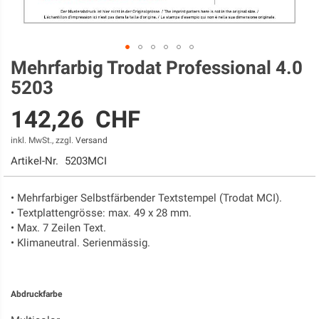
Mehrfarbig Trodat Professional 4.0
Zum
Anfang
5203
der
Bildgalerie
142,26 CHF
springen
inkl. MwSt., zzgl.
Versand
Artikel-Nr.
5203MCI
• Mehrfarbiger Selbstfärbender Textstempel (Trodat MCI).
• Textplattengrösse: max. 49 x 28 mm.
• Max. 7 Zeilen Text.
• Klimaneutral. Serienmässig.
Abdruckfarbe