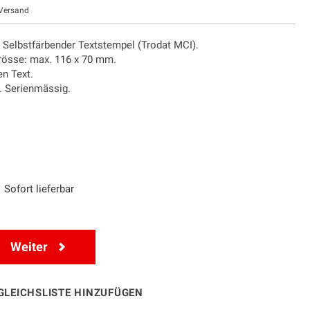
Versand
r Selbstfärbender Textstempel (Trodat MCI).
grösse: max. 116 x 70 mm.
en Text.
l. Serienmässig.
Sofort lieferbar
Weiter
GLEICHSLISTE HINZUFÜGEN