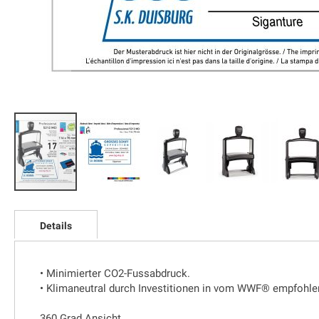
Zum
Anfang
Details
der
Bildgalerie
springen
• Minimierter CO2-Fussabdruck.
• Klimaneutral durch Investitionen in vom WWF® empfohle
360 Grad Ansicht