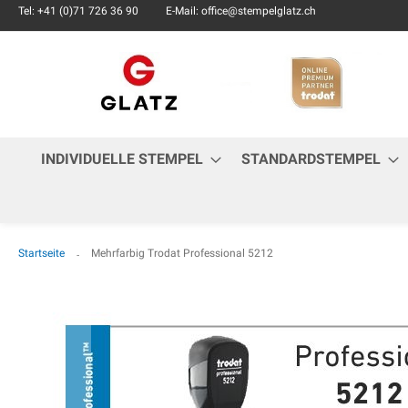
Tel: +41 (0)71 726 36 90
E-Mail: office@stempelglatz.ch
INDIVIDUELLE STEMPEL
STANDARDSTEMPEL
Startseite
Mehrfarbig Trodat Professional 5212
Zum
Ende
der
Bildgalerie
springen