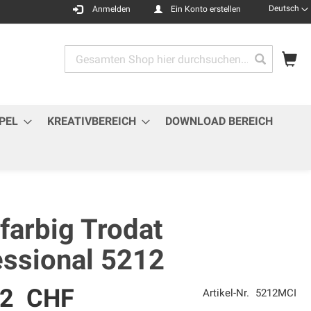
Sprache
Deutsch
Anmelden
Ein Konto erstellen
Me
Search
Search
PEL
KREATIVBEREICH
DOWNLOAD BEREICH
farbig Trodat
essional 5212
82 CHF
Artikel-Nr.
5212MCI