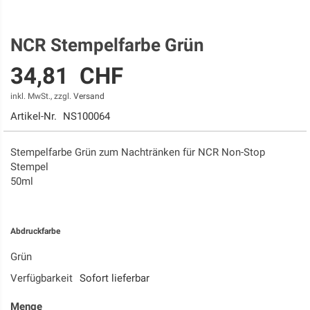
NCR Stempelfarbe Grün
Zum
Anfang
34,81 CHF
der
Bildgalerie
inkl. MwSt., zzgl.
Versand
springen
Artikel-Nr.
NS100064
Stempelfarbe Grün zum Nachtränken für NCR Non-Stop
Stempel
50ml
Abdruckfarbe
Grün
Verfügbarkeit
Sofort lieferbar
Menge