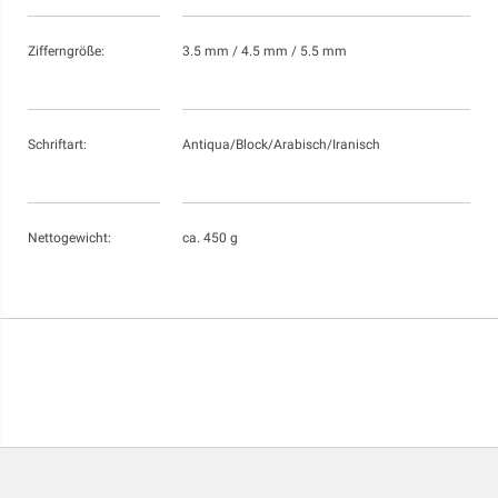
Zifferngröße:
3.5 mm / 4.5 mm / 5.5 mm
Schriftart:
Antiqua/Block/Arabisch/Iranisch
Nettogewicht:
ca. 450 g