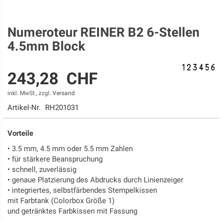
Numeroteur REINER B2 6-Stellen
Zum
Anfang
4.5mm Block
der
Bildgalerie
springen
243,28 CHF
inkl. MwSt., zzgl.
Versand
Artikel-Nr.
RH201031
Vorteile
• 3.5 mm, 4.5 mm oder 5.5 mm Zahlen
• für stärkere Beanspruchung
• schnell, zuverlässig
• genaue Platzierung des Abdrucks durch Linienzeiger
• integriertes, selbstfärbendes Stempelkissen
mit Farbtank (Colorbox Größe 1)
und getränktes Farbkissen mit Fassung