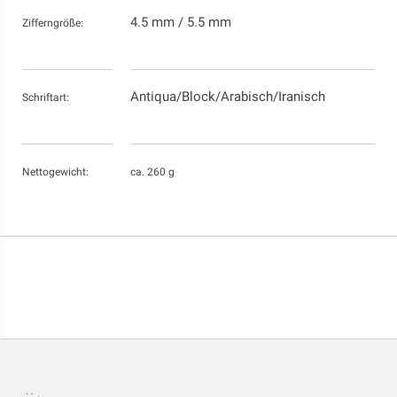
4.5 mm / 5.5 mm
Zifferngröße:
Antiqua/Block/Arabisch/Iranisch
Schriftart:
Nettogewicht:
ca. 260 g