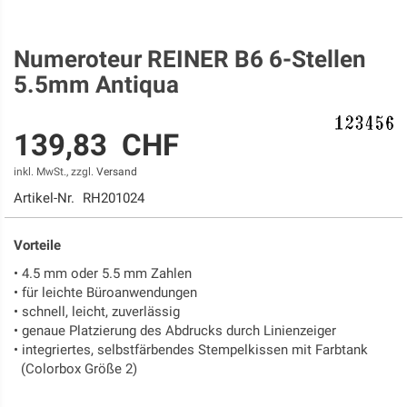
Numeroteur REINER B6 6-Stellen
Zum
Anfang
5.5mm Antiqua
der
Bildgalerie
springen
139,83 CHF
inkl. MwSt., zzgl.
Versand
Artikel-Nr.
RH201024
Vorteile
• 4.5 mm oder 5.5 mm Zahlen
• für leichte Büroanwendungen
• schnell, leicht, zuverlässig
• genaue Platzierung des Abdrucks durch Linienzeiger
• integriertes, selbstfärbendes Stempelkissen mit Farbtank
(Colorbox Größe 2)