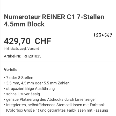
Numeroteur REINER C1 7-Stellen
Zum
Anfang
4.5mm Block
der
Bildgalerie
springen
429,70 CHF
inkl. MwSt., zzgl.
Versand
Artikel-Nr.
RH201035
Vorteile
• 7 oder 8-Stellen
• 3.5 mm, 4.5 mm oder 5.5 mm Zahlen
• strapazierfähige Ausführung
• schnell, zuverlässig
• genaue Platzierung des Abdrucks durch Linienzeiger
• integriertes, selbstfärbendes Stempelkissen mit Farbtank
(Colorbox Größe 1) und getränktes Farbkissen mit Fassung