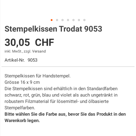
Stempelkissen Trodat 9053
Zum
Anfang
30,05 CHF
der
Bildgalerie
inkl. MwSt., zzgl.
Versand
springen
Artikel-Nr.
9053
Stempelkissen für Handstempel.
Grösse 16 x 9 cm
Die Stempelkissen sind erhältlich in den Standardfarben
schwarz, rot, grün, blau und violet als auch ungetränkt in
robustem Filzmaterial für lösemittel- und ölbasierte
Stempelfarben.
Bitte wählen Sie die Farbe aus, bevor Sie das Produkt in den
Warenkorb legen.