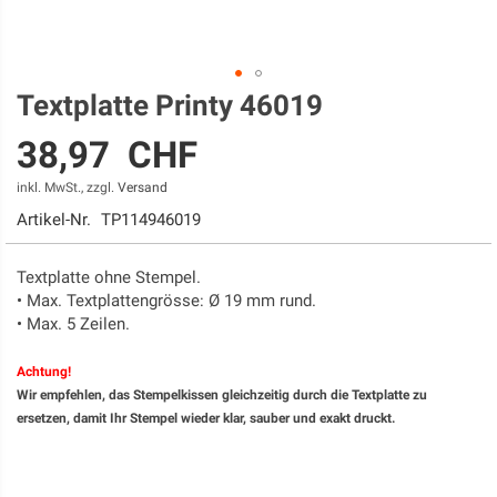
Textplatte Printy 46019
Zum
Anfang
38,97 CHF
der
Bildgalerie
inkl. MwSt., zzgl.
Versand
springen
Artikel-Nr.
TP114946019
Textplatte ohne Stempel.
• Max. Textplattengrösse: Ø 19 mm rund.
• Max. 5 Zeilen.
Achtung!​
Wir empfehlen, das Stempelkissen gleichzeitig durch die Textplatte zu
ersetzen, damit Ihr Stempel wieder klar, sauber und exakt druckt.