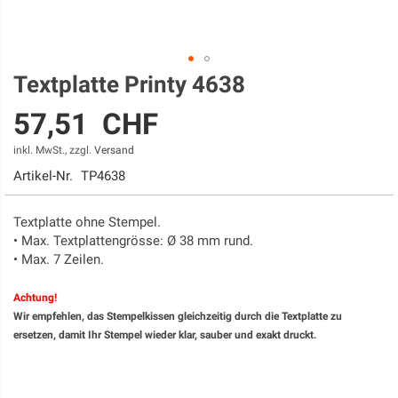
Textplatte Printy 4638
Zum
Anfang
57,51 CHF
der
Bildgalerie
inkl. MwSt., zzgl.
Versand
springen
Artikel-Nr.
TP4638
Textplatte ohne Stempel.
• Max. Textplattengrösse: Ø 38 mm rund.
• Max. 7 Zeilen.
Achtung!​
Wir empfehlen, das Stempelkissen gleichzeitig durch die Textplatte zu
ersetzen, damit Ihr Stempel wieder klar, sauber und exakt druckt.