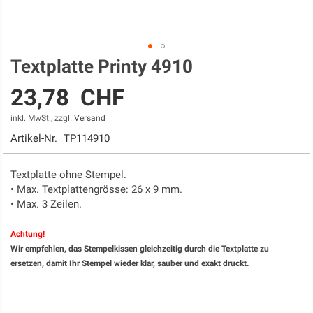
Textplatte Printy 4910
Zum
Anfang
23,78 CHF
der
Bildgalerie
inkl. MwSt., zzgl.
Versand
springen
Artikel-Nr.
TP114910
Textplatte ohne Stempel.
• Max. Textplattengrösse: 26 x 9 mm.
• Max. 3 Zeilen.
Achtung!​
Wir empfehlen, das Stempelkissen gleichzeitig durch die Textplatte zu
ersetzen, damit Ihr Stempel wieder klar, sauber und exakt druckt.