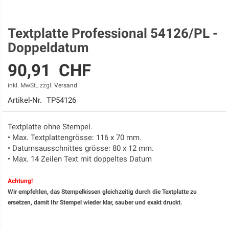
Textplatte Professional 54126/PL -
Zum
Anfang
Doppeldatum
der
Bildgalerie
90,91 CHF
springen
inkl. MwSt., zzgl.
Versand
Artikel-Nr.
TP54126
Textplatte ohne Stempel.
• Max. Textplattengrösse: 116 x 70 mm.
• Datumsausschnittes grösse: 80 x 12 mm.
• Max. 14 Zeilen Text mit doppeltes Datum
Achtung!​
Wir empfehlen, das Stempelkissen gleichzeitig durch die Textplatte zu
ersetzen, damit Ihr Stempel wieder klar, sauber und exakt druckt.