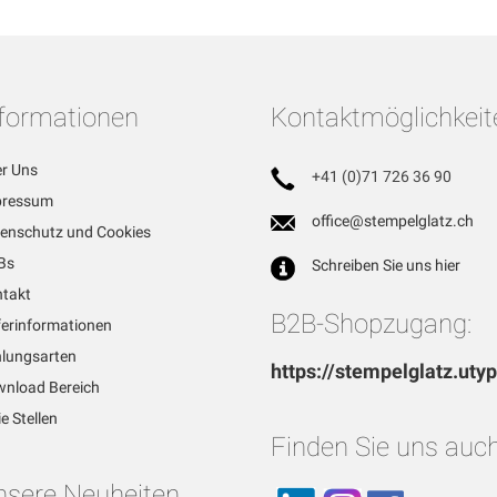
nformationen
Kontaktmöglichkeit
r Uns
+41 (0)71 726 36 90
pressum
office@stempelglatz.ch
enschutz und Cookies
Bs
Schreiben Sie uns hier
takt
B2B-Shopzugang:
ferinformationen
lungsarten
https://stempelglatz.uty
nload Bereich
ie Stellen
Finden Sie uns auch
nsere Neuheiten