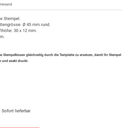
Versand
ne Stempel.
attengrösse: Ø 45 mm rund.
fthöhe: 30 x 12 mm.
en.
s Stempelkissen gleichzeitig durch die Textplatte zu ersetzen, damit Ihr Stempel
er und exakt druckt.
Sofort lieferbar