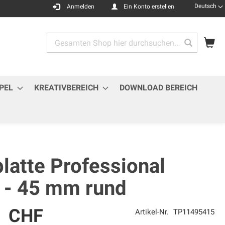
Sprache
Deutsch
Anmelden
Ein Konto erstellen
Me
Search
Search
PEL
KREATIVBEREICH
DOWNLOAD BEREICH
latte Professional
 - 45 mm rund
9 CHF
Artikel-Nr.
TP11495415