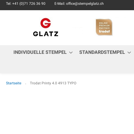
Tel: +41 (0)71 726 36 90
E-Mail: office@stempelglatz.ch
INDIVIDUELLE STEMPEL
STANDARDSTEMPEL
Startseite
Trodat Printy 4.0 4913 TYPO
Zum
Ende
der
Bildgalerie
springen