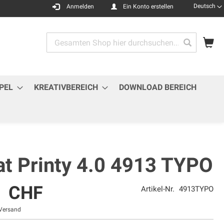
Sprache
Deutsch
Anmelden
Ein Konto erstellen
Me
Search
Search
PEL
KREATIVBEREICH
DOWNLOAD BEREICH
at Printy 4.0 4913 TYPO
3 CHF
Artikel-Nr.
4913TYPO
Versand