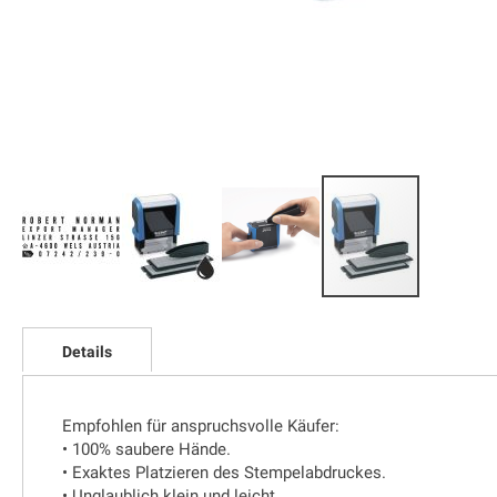
Zum
Anfang
Details
der
Bildgalerie
springen
Empfohlen für anspruchsvolle Käufer:
• 100% saubere Hände.
• Exaktes Platzieren des Stempelabdruckes.
• Unglaublich klein und leicht.