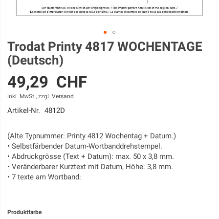
Trodat Printy 4817 WOCHENTAGE
Zum
Anfang
(Deutsch)
der
Bildgalerie
49,29 CHF
springen
inkl. MwSt., zzgl.
Versand
Artikel-Nr.
4812D
(Alte Typnummer: Printy 4812 Wochentag + Datum.)
• Selbstfärbender Datum-Wortbanddrehstempel.
• Abdruckgrösse (Text + Datum): max. 50 x 3,8 mm.
• Veränderbarer Kurztext mit Datum, Höhe: 3,8 mm.
• 7 texte am Wortband:
Produktfarbe