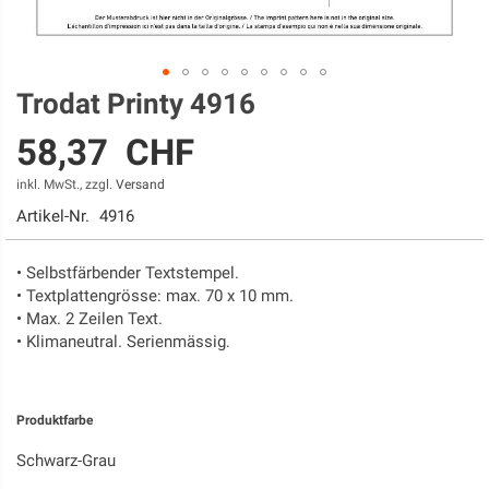
Trodat Printy 4916
Zum
Anfang
58,37 CHF
der
Bildgalerie
inkl. MwSt., zzgl.
Versand
springen
Artikel-Nr.
4916
• Selbstfärbender Textstempel.
• Textplattengrösse: max. 70 x 10 mm.
• Max. 2 Zeilen Text.
• Klimaneutral. Serienmässig.
Produktfarbe
Schwarz-Grau