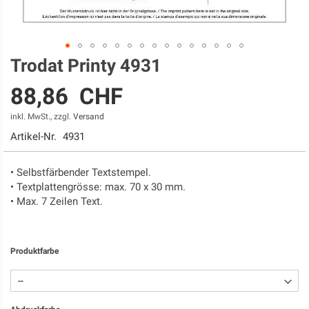
Trodat Printy 4931
Zum
Anfang
88,86 CHF
der
Bildgalerie
inkl. MwSt., zzgl.
Versand
springen
Artikel-Nr.
4931
• Selbstfärbender Textstempel.
• Textplattengrösse: max. 70 x 30 mm.
• Max. 7 Zeilen Text.
Produktfarbe