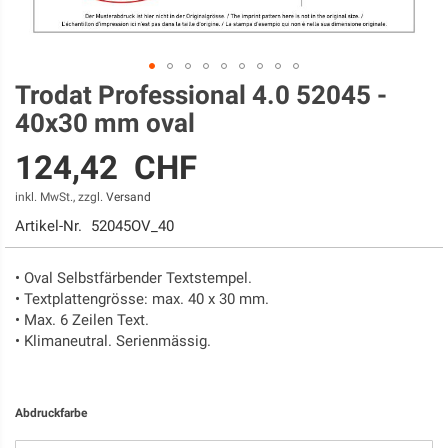
Trodat Professional 4.0 52045 -
Zum
Anfang
40x30 mm oval
der
Bildgalerie
124,42 CHF
springen
inkl. MwSt., zzgl.
Versand
Artikel-Nr.
52045OV_40
• Oval Selbstfärbender Textstempel.
• Textplattengrösse: max. 40 x 30 mm.
• Max. 6 Zeilen Text.
• Klimaneutral. Serienmässig.
Abdruckfarbe