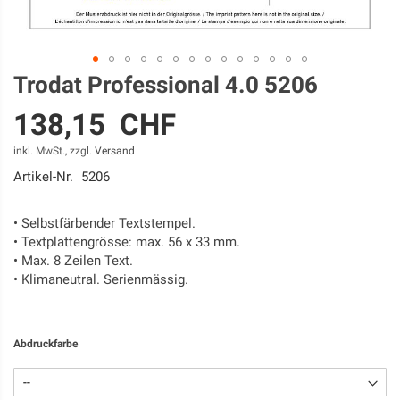
Trodat Professional 4.0 5206
Zum
Anfang
138,15 CHF
der
Bildgalerie
inkl. MwSt., zzgl.
Versand
springen
Artikel-Nr.
5206
• Selbstfärbender Textstempel.
• Textplattengrösse: max. 56 x 33 mm.
• Max. 8 Zeilen Text.
• Klimaneutral. Serienmässig.
Abdruckfarbe