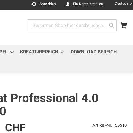
Sprache
Deutsch
Anmelden
Ein Konto erstellen
Me
Search
Search
PEL
KREATIVBEREICH
DOWNLOAD BEREICH
t Professional 4.0
0
9 CHF
Artikel-Nr.
55510