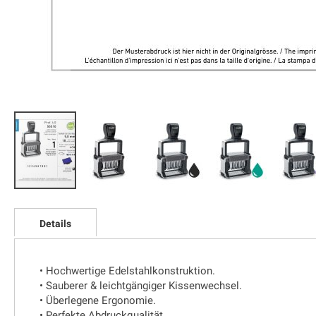
Zum
Anfang
Details
der
Bildgalerie
springen
• Hochwertige Edelstahlkonstruktion.
• Sauberer & leichtgängiger Kissenwechsel.
• Überlegene Ergonomie.
• Perfekte Abdruckqualität.