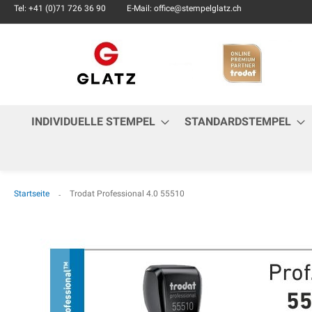
Tel: +41 (0)71 726 36 90
E-Mail: office@stempelglatz.ch
INDIVIDUELLE STEMPEL
STANDARDSTEMPEL
Startseite
Trodat Professional 4.0 55510
Zum
Ende
der
Bildgalerie
springen